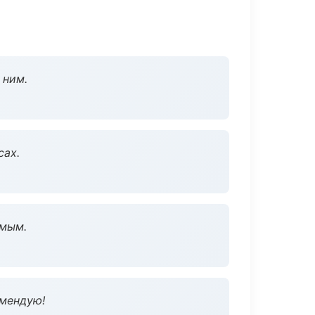
 ним.
сах.
омым.
омендую!