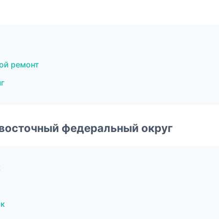
ой ремонт
г
евосточный федеральный округ
к
ск