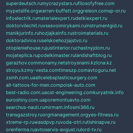
superdeutsch.ru
mycrazystars.ru
filosofyfree.com
mypetslife.org
warren-buffett.org
greleon.com
sp-or.ru
infoelectrik.ru
materialexpert.ru
detkiexpert.ru
doktorvilechit.ru
vsesvoimirykami.ru
instrumentgid.ru
manikjurinfo.ru
hozjajkainfo.ru
stroimaterials.ru
doktoradvice.ru
selskoehozjajstvo.ru
otopleniehouse.ru
justinterior.ru
chastnyjdom.ru
mojateplica.ru
podelkimaster.ru
landshaftblog.ru
garazhov.com
monamy.net
stroysnami.kz
lcna.kz
stroyu.kz
my-vesta.com
timeszp.com
avtoguru.net
zsmh.com.ua
allcelebsplasticsurgery.com
all-tattoos-for-men.com
poisk-auto.com
best-radio.com.ua
ost-engineering.com
kuryatnik.info
euroshiny.com.ua
poremontuavto.com
searchus-nauti.ru
mirmam.info
smi366.ru
transgazstroy.ru
orgmanagement.org
yes-fitness.ru
xtreme-rp.ru
wasdpvp.ru
voda-otri.ru
tishinapve.ru
orenferma.ru
avtoservis-avgust.ru
lord-tv.ru