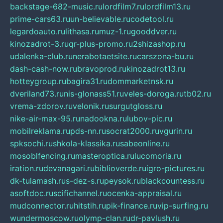
backstage-682-music.ru
lordfilm7.ru
lordfilm13.ru
prime-cars63.ru
un-believable.ru
codetool.ru
legardoauto.ru
lithasa.ru
muz-1.ru
gooddver.ru
kinozadrot-3.ru
qr-plus-promo.ru
2shizashop.ru
udalenka-club.ru
nerabotaetsite.ru
carszona-bu.ru
dash-cash-now.ru
bravoprod.ru
kinozadrot13.ru
hotteygroup.ru
bagira31.ru
dommarketnsk.ru
dveriland73.ru
nis-glonass51.ru
veles-doroga.ru
tb02.ru
vrema-zdorov.ru
velonik.ru
surgutgloss.ru
nike-air-max-95.ru
nadookna.ru
lubov-pic.ru
mobilreklama.ru
pds-nn.ru
socrat2000.ru
vgurin.ru
spksochi.ru
shkola-klassika.ru
sabeonline.ru
mosoblfencing.ru
masteroptica.ru
lucomoria.ru
iration.ru
devanagari.ru
biblioverde.ru
igro-pictures.ru
dk-tulamash.ru
s-dez-s.ru
peysok.ru
blackcountess.ru
asoftdoc.ru
scifichannel.ru
ocenka-appraisal.ru
mudconnector.ru
hitstih.ru
pik-finance.ru
vip-surfing.ru
wundermoscow.ru
olymp-clan.ru
dr-pavlush.ru