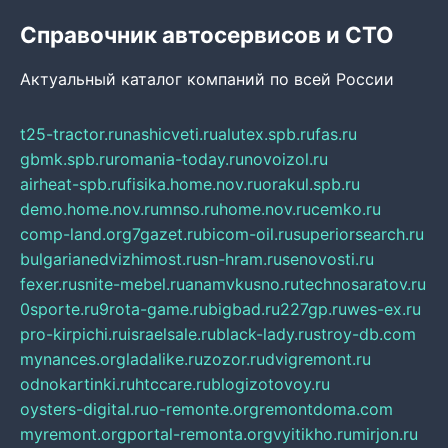
Справочник автосервисов и СТО
Актуальный каталог компаний по всей России
t25-tractor.ru
nashicveti.ru
alutex.spb.ru
fas.ru
gbmk.spb.ru
romania-today.ru
novoizol.ru
airheat-spb.ru
fisika.home.nov.ru
orakul.spb.ru
demo.home.nov.ru
mnso.ru
home.nov.ru
cemko.ru
comp-land.org
7gazet.ru
bicom-oil.ru
superiorsearch.ru
bulgarianedvizhimost.ru
sn-hram.ru
senovosti.ru
fexer.ru
snite-mebel.ru
anamvkusno.ru
technosaratov.ru
0sporte.ru
9rota-game.ru
bigbad.ru
227gp.ru
wes-ex.ru
pro-kirpichi.ru
israelsale.ru
black-lady.ru
stroy-db.com
mynances.org
ladalike.ru
zozor.ru
dvigremont.ru
odnokartinki.ru
htccare.ru
blogizotovoy.ru
oysters-digital.ru
o-remonte.org
remontdoma.com
myremont.org
portal-remonta.org
vyitikho.ru
mirjon.ru