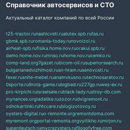
Справочник автосервисов и СТО
Актуальный каталог компаний по всей России
t25-tractor.ru
nashicveti.ru
alutex.spb.ru
fas.ru
gbmk.spb.ru
romania-today.ru
novoizol.ru
airheat-spb.ru
fisika.home.nov.ru
orakul.spb.ru
demo.home.nov.ru
mnso.ru
home.nov.ru
cemko.ru
comp-land.org
7gazet.ru
bicom-oil.ru
superiorsearch.ru
bulgarianedvizhimost.ru
sn-hram.ru
senovosti.ru
fexer.ru
snite-mebel.ru
anamvkusno.ru
technosaratov.ru
0sporte.ru
9rota-game.ru
bigbad.ru
227gp.ru
wes-ex.ru
pro-kirpichi.ru
israelsale.ru
black-lady.ru
stroy-db.com
mynances.org
ladalike.ru
zozor.ru
dvigremont.ru
odnokartinki.ru
htccare.ru
blogizotovoy.ru
oysters-digital.ru
o-remonte.org
remontdoma.com
myremont.org
portal-remonta.org
vyitikho.ru
mirjon.ru
superdeutsch.ru
mycrazystars.ru
filosofyfree.com