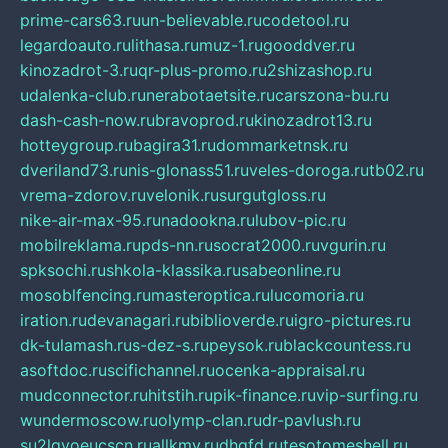
prime-cars63.ru
un-believable.ru
codetool.ru
legardoauto.ru
lithasa.ru
muz-1.ru
gooddver.ru
kinozadrot-3.ru
qr-plus-promo.ru
2shizashop.ru
udalenka-club.ru
nerabotaetsite.ru
carszona-bu.ru
dash-cash-now.ru
bravoprod.ru
kinozadrot13.ru
hotteygroup.ru
bagira31.ru
dommarketnsk.ru
dveriland73.ru
nis-glonass51.ru
veles-doroga.ru
tb02.ru
vrema-zdorov.ru
velonik.ru
surgutgloss.ru
nike-air-max-95.ru
nadookna.ru
lubov-pic.ru
mobilreklama.ru
pds-nn.ru
socrat2000.ru
vgurin.ru
spksochi.ru
shkola-klassika.ru
sabeonline.ru
mosoblfencing.ru
masteroptica.ru
lucomoria.ru
iration.ru
devanagari.ru
biblioverde.ru
igro-pictures.ru
dk-tulamash.ru
s-dez-s.ru
peysok.ru
blackcountess.ru
asoftdoc.ru
scifichannel.ru
ocenka-appraisal.ru
mudconnector.ru
hitstih.ru
pik-finance.ru
vip-surfing.ru
wundermoscow.ru
olymp-clan.ru
dr-pavlush.ru
su2lgyoeucscn.ru
allkmv.ru
dhgfd.ru
tesotomeshell.ru