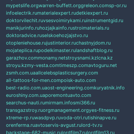
mypetslife.org
warren-buffett.org
greleon.com
sp-or.ru
infoelectrik.ru
materialexpert.ru
detkiexpert.ru
doktorvilechit.ru
vsesvoimirykami.ru
instrumentgid.ru
manikjurinfo.ru
hozjajkainfo.ru
stroimaterials.ru
doktoradvice.ru
selskoehozjajstvo.ru
otopleniehouse.ru
justinterior.ru
chastnyjdom.ru
mojateplica.ru
podelkimaster.ru
landshaftblog.ru
garazhov.com
monamy.net
stroysnami.kz
lcna.kz
stroyu.kz
my-vesta.com
timeszp.com
avtoguru.net
zsmh.com.ua
allcelebsplasticsurgery.com
all-tattoos-for-men.com
poisk-auto.com
best-radio.com.ua
ost-engineering.com
kuryatnik.info
euroshiny.com.ua
poremontuavto.com
searchus-nauti.ru
mirmam.info
smi366.ru
transgazstroy.ru
orgmanagement.org
yes-fitness.ru
xtreme-rp.ru
wasdpvp.ru
voda-otri.ru
tishinapve.ru
orenferma.ru
avtoservis-avgust.ru
lord-tv.ru
backstage-682-music.ru
lordfilm7.ru
lordfilm13.ru