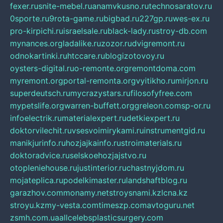
fexer.ru
snite-mebel.ru
anamvkusno.ru
technosaratov.ru
0sporte.ru
9rota-game.ru
bigbad.ru
227gp.ru
wes-ex.ru
pro-kirpichi.ru
israelsale.ru
black-lady.ru
stroy-db.com
mynances.org
ladalike.ru
zozor.ru
dvigremont.ru
odnokartinki.ru
htccare.ru
blogizotovoy.ru
oysters-digital.ru
o-remonte.org
remontdoma.com
myremont.org
portal-remonta.org
vyitikho.ru
mirjon.ru
superdeutsch.ru
mycrazystars.ru
filosofyfree.com
mypetslife.org
warren-buffett.org
greleon.com
sp-or.ru
infoelectrik.ru
materialexpert.ru
detkiexpert.ru
doktorvilechit.ru
vsesvoimirykami.ru
instrumentgid.ru
manikjurinfo.ru
hozjajkainfo.ru
stroimaterials.ru
doktoradvice.ru
selskoehozjajstvo.ru
otopleniehouse.ru
justinterior.ru
chastnyjdom.ru
mojateplica.ru
podelkimaster.ru
landshaftblog.ru
garazhov.com
monamy.net
stroysnami.kz
lcna.kz
stroyu.kz
my-vesta.com
timeszp.com
avtoguru.net
zsmh.com.ua
allcelebsplasticsurgery.com