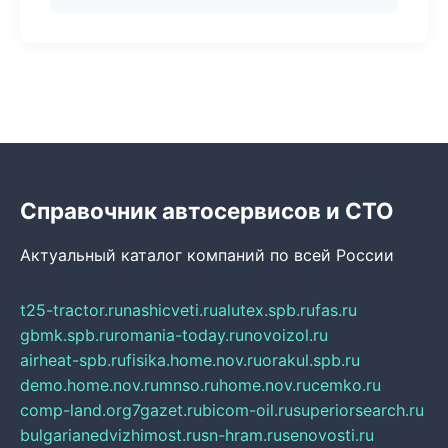
Справочник автосервисов и СТО
Актуальный каталог компаний по всей России
t25-tractor.ru
nashicveti.ru
alutex.spb.ru
fas.ru
gbmk.spb.ru
romania-today.ru
novoizol.ru
airheat-spb.ru
fisika.home.nov.ru
orakul.spb.ru
demo.home.nov.ru
mnso.ru
home.nov.ru
cemko.ru
comp-land.org
7gazet.ru
bicom-oil.ru
superiorsearch.ru
bulgarianedvizhimost.ru
sn-hram.ru
senovosti.ru