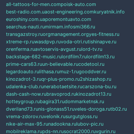
all-tattoos-for-men.com
poisk-auto.com
best-radio.com.ua
ost-engineering.com
kuryatnik.info
euroshiny.com.ua
poremontuavto.com
searchus-nauti.ru
mirmam.info
smi366.ru
transgazstroy.ru
orgmanagement.org
yes-fitness.ru
xtreme-rp.ru
wasdpvp.ru
voda-otri.ru
tishinapve.ru
orenferma.ru
avtoservis-avgust.ru
lord-tv.ru
backstage-682-music.ru
lordfilm7.ru
lordfilm13.ru
prime-cars63.ru
un-believable.ru
codetool.ru
legardoauto.ru
lithasa.ru
muz-1.ru
gooddver.ru
kinozadrot-3.ru
qr-plus-promo.ru
2shizashop.ru
udalenka-club.ru
nerabotaetsite.ru
carszona-bu.ru
dash-cash-now.ru
bravoprod.ru
kinozadrot13.ru
hotteygroup.ru
bagira31.ru
dommarketnsk.ru
dveriland73.ru
nis-glonass51.ru
veles-doroga.ru
tb02.ru
vrema-zdorov.ru
velonik.ru
surgutgloss.ru
nike-air-max-95.ru
nadookna.ru
lubov-pic.ru
mobilreklama.ru
pds-nn.ru
socrat2000.ru
vgurin.ru