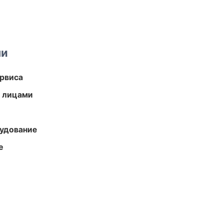
ми
рвиса
и лицами
удование
е