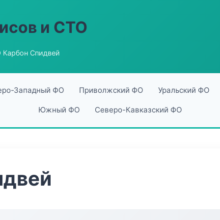
исов и СТО
 Карбон Спидвей
еро-Западный ФО
Приволжский ФО
Уральский ФО
Южный ФО
Северо-Кавказский ФО
идвей