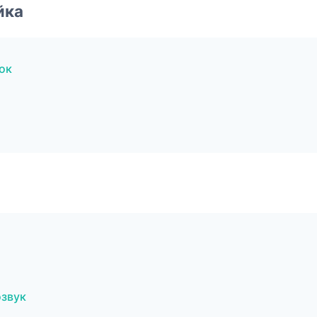
йка
ок
озвук