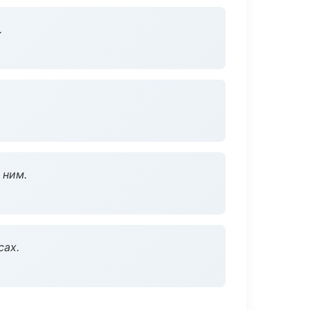
.
 ним.
сах.