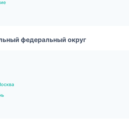
ние
альный федеральный округ
Москва
нь