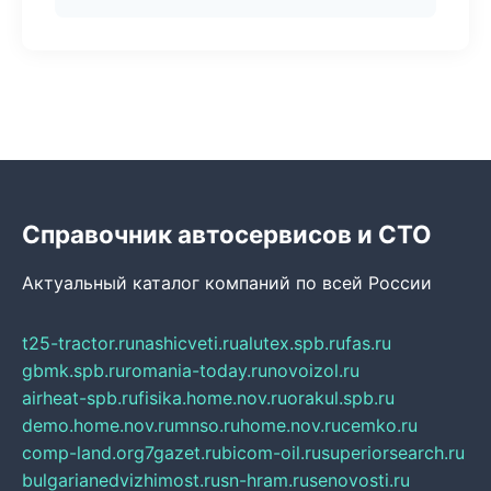
Справочник автосервисов и СТО
Актуальный каталог компаний по всей России
t25-tractor.ru
nashicveti.ru
alutex.spb.ru
fas.ru
gbmk.spb.ru
romania-today.ru
novoizol.ru
airheat-spb.ru
fisika.home.nov.ru
orakul.spb.ru
demo.home.nov.ru
mnso.ru
home.nov.ru
cemko.ru
comp-land.org
7gazet.ru
bicom-oil.ru
superiorsearch.ru
bulgarianedvizhimost.ru
sn-hram.ru
senovosti.ru