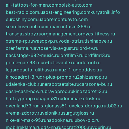
all-tattoos-for-men.com
poisk-auto.com
best-radio.com.ua
ost-engineering.com
kuryatnik.info
euroshiny.com.ua
poremontuavto.com
searchus-nauti.ru
mirmam.info
smi366.ru
transgazstroy.ru
orgmanagement.org
yes-fitness.ru
xtreme-rp.ru
wasdpvp.ru
voda-otri.ru
tishinapve.ru
orenferma.ru
avtoservis-avgust.ru
lord-tv.ru
backstage-682-music.ru
lordfilm7.ru
lordfilm13.ru
prime-cars63.ru
un-believable.ru
codetool.ru
legardoauto.ru
lithasa.ru
muz-1.ru
gooddver.ru
kinozadrot-3.ru
qr-plus-promo.ru
2shizashop.ru
udalenka-club.ru
nerabotaetsite.ru
carszona-bu.ru
dash-cash-now.ru
bravoprod.ru
kinozadrot13.ru
hotteygroup.ru
bagira31.ru
dommarketnsk.ru
dveriland73.ru
nis-glonass51.ru
veles-doroga.ru
tb02.ru
vrema-zdorov.ru
velonik.ru
surgutgloss.ru
nike-air-max-95.ru
nadookna.ru
lubov-pic.ru
mobilreklama.ru
pds-nn.ru
socrat2000.ru
vgurin.ru