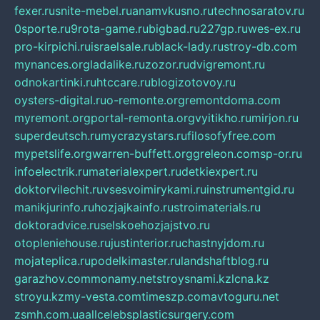
fexer.ru
snite-mebel.ru
anamvkusno.ru
technosaratov.ru
0sporte.ru
9rota-game.ru
bigbad.ru
227gp.ru
wes-ex.ru
pro-kirpichi.ru
israelsale.ru
black-lady.ru
stroy-db.com
mynances.org
ladalike.ru
zozor.ru
dvigremont.ru
odnokartinki.ru
htccare.ru
blogizotovoy.ru
oysters-digital.ru
o-remonte.org
remontdoma.com
myremont.org
portal-remonta.org
vyitikho.ru
mirjon.ru
superdeutsch.ru
mycrazystars.ru
filosofyfree.com
mypetslife.org
warren-buffett.org
greleon.com
sp-or.ru
infoelectrik.ru
materialexpert.ru
detkiexpert.ru
doktorvilechit.ru
vsesvoimirykami.ru
instrumentgid.ru
manikjurinfo.ru
hozjajkainfo.ru
stroimaterials.ru
doktoradvice.ru
selskoehozjajstvo.ru
otopleniehouse.ru
justinterior.ru
chastnyjdom.ru
mojateplica.ru
podelkimaster.ru
landshaftblog.ru
garazhov.com
monamy.net
stroysnami.kz
lcna.kz
stroyu.kz
my-vesta.com
timeszp.com
avtoguru.net
zsmh.com.ua
allcelebsplasticsurgery.com