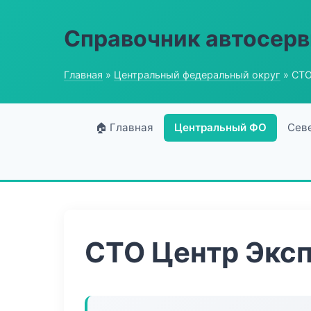
Справочник автосерв
Главная
»
Центральный федеральный округ
» СТО
🏠 Главная
Центральный ФО
Сев
СТО Центр Экс