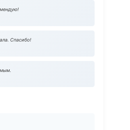
омендую!
ала. Спасибо!
омым.