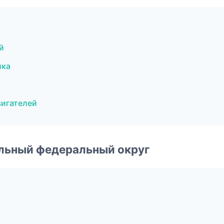
й
йка
вигателей
альный федеральный округ