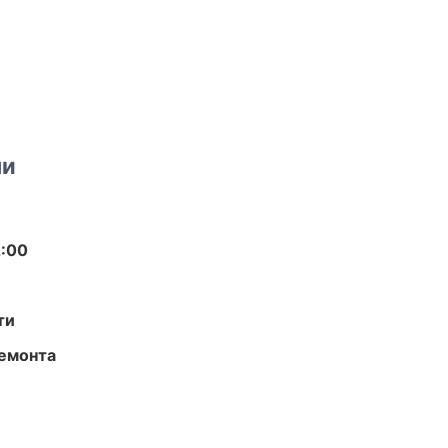
ми
2:00
ти
ремонта