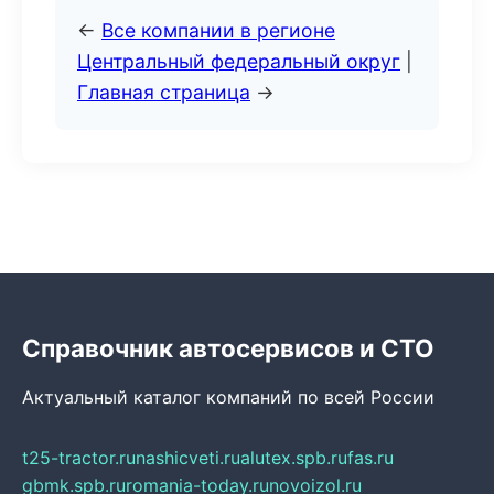
←
Все компании в регионе
Центральный федеральный округ
|
Главная страница
→
Справочник автосервисов и СТО
Актуальный каталог компаний по всей России
t25-tractor.ru
nashicveti.ru
alutex.spb.ru
fas.ru
gbmk.spb.ru
romania-today.ru
novoizol.ru