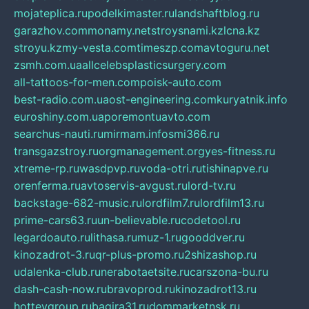
mojateplica.ru
podelkimaster.ru
landshaftblog.ru
garazhov.com
monamy.net
stroysnami.kz
lcna.kz
stroyu.kz
my-vesta.com
timeszp.com
avtoguru.net
zsmh.com.ua
allcelebsplasticsurgery.com
all-tattoos-for-men.com
poisk-auto.com
best-radio.com.ua
ost-engineering.com
kuryatnik.info
euroshiny.com.ua
poremontuavto.com
searchus-nauti.ru
mirmam.info
smi366.ru
transgazstroy.ru
orgmanagement.org
yes-fitness.ru
xtreme-rp.ru
wasdpvp.ru
voda-otri.ru
tishinapve.ru
orenferma.ru
avtoservis-avgust.ru
lord-tv.ru
backstage-682-music.ru
lordfilm7.ru
lordfilm13.ru
prime-cars63.ru
un-believable.ru
codetool.ru
legardoauto.ru
lithasa.ru
muz-1.ru
gooddver.ru
kinozadrot-3.ru
qr-plus-promo.ru
2shizashop.ru
udalenka-club.ru
nerabotaetsite.ru
carszona-bu.ru
dash-cash-now.ru
bravoprod.ru
kinozadrot13.ru
hotteygroup.ru
bagira31.ru
dommarketnsk.ru