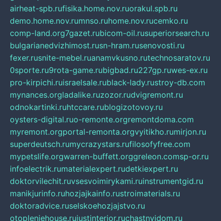
airheat-spb.ru
fisika.home.nov.ru
orakul.spb.ru
demo.home.nov.ru
mnso.ru
home.nov.ru
cemko.ru
comp-land.org
7gazet.ru
bicom-oil.ru
superiorsearch.ru
bulgarianedvizhimost.ru
sn-hram.ru
senovosti.ru
fexer.ru
snite-mebel.ru
anamvkusno.ru
technosaratov.ru
0sporte.ru
9rota-game.ru
bigbad.ru
227gp.ru
wes-ex.ru
pro-kirpichi.ru
israelsale.ru
black-lady.ru
stroy-db.com
mynances.org
ladalike.ru
zozor.ru
dvigremont.ru
odnokartinki.ru
htccare.ru
blogizotovoy.ru
oysters-digital.ru
o-remonte.org
remontdoma.com
myremont.org
portal-remonta.org
vyitikho.ru
mirjon.ru
superdeutsch.ru
mycrazystars.ru
filosofyfree.com
mypetslife.org
warren-buffett.org
greleon.com
sp-or.ru
infoelectrik.ru
materialexpert.ru
detkiexpert.ru
doktorvilechit.ru
vsesvoimirykami.ru
instrumentgid.ru
manikjurinfo.ru
hozjajkainfo.ru
stroimaterials.ru
doktoradvice.ru
selskoehozjajstvo.ru
otopleniehouse.ru
justinterior.ru
chastnyjdom.ru