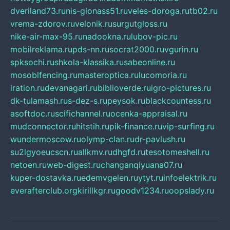
dveriland73.ru
nis-glonass51.ru
veles-doroga.ru
tb02.ru
vrema-zdorov.ru
velonik.ru
surgutgloss.ru
nike-air-max-95.ru
nadookna.ru
lubov-pic.ru
mobilreklama.ru
pds-nn.ru
socrat2000.ru
vgurin.ru
spksochi.ru
shkola-klassika.ru
sabeonline.ru
mosoblfencing.ru
masteroptica.ru
lucomoria.ru
iration.ru
devanagari.ru
biblioverde.ru
igro-pictures.ru
dk-tulamash.ru
s-dez-s.ru
peysok.ru
blackcountess.ru
asoftdoc.ru
scifichannel.ru
ocenka-appraisal.ru
mudconnector.ru
hitstih.ru
pik-finance.ru
vip-surfing.ru
wundermoscow.ru
olymp-clan.ru
dr-pavlush.ru
su2lgyoeucscn.ru
allkmv.ru
dhgfd.ru
tesotomeshell.ru
netoen.ru
web-digest.ru
changanqiyuana07.ru
kuper-dostavka.ru
edemvgelen.ru
ytyt.ru
infoelektrik.ru
everafterclub.org
kirillkgr.ru
goodv1234.ru
oopslady.ru