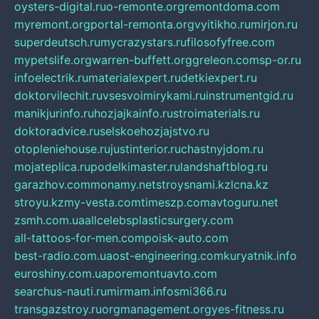
oysters-digital.ru
o-remonte.org
remontdoma.com
myremont.org
portal-remonta.org
vyitikho.ru
mirjon.ru
superdeutsch.ru
mycrazystars.ru
filosofyfree.com
mypetslife.org
warren-buffett.org
greleon.com
sp-or.ru
infoelectrik.ru
materialexpert.ru
detkiexpert.ru
doktorvilechit.ru
vsesvoimirykami.ru
instrumentgid.ru
manikjurinfo.ru
hozjajkainfo.ru
stroimaterials.ru
doktoradvice.ru
selskoehozjajstvo.ru
otopleniehouse.ru
justinterior.ru
chastnyjdom.ru
mojateplica.ru
podelkimaster.ru
landshaftblog.ru
garazhov.com
monamy.net
stroysnami.kz
lcna.kz
stroyu.kz
my-vesta.com
timeszp.com
avtoguru.net
zsmh.com.ua
allcelebsplasticsurgery.com
all-tattoos-for-men.com
poisk-auto.com
best-radio.com.ua
ost-engineering.com
kuryatnik.info
euroshiny.com.ua
poremontuavto.com
searchus-nauti.ru
mirmam.info
smi366.ru
transgazstroy.ru
orgmanagement.org
yes-fitness.ru