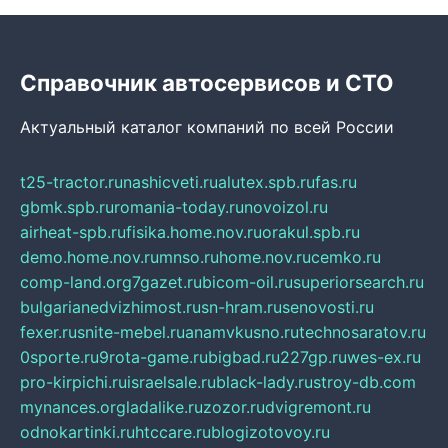
Справочник автосервисов и СТО
Актуальный каталог компаний по всей России
t25-tractor.ru
nashicveti.ru
alutex.spb.ru
fas.ru
gbmk.spb.ru
romania-today.ru
novoizol.ru
airheat-spb.ru
fisika.home.nov.ru
orakul.spb.ru
demo.home.nov.ru
mnso.ru
home.nov.ru
cemko.ru
comp-land.org
7gazet.ru
bicom-oil.ru
superiorsearch.ru
bulgarianedvizhimost.ru
sn-hram.ru
senovosti.ru
fexer.ru
snite-mebel.ru
anamvkusno.ru
technosaratov.ru
0sporte.ru
9rota-game.ru
bigbad.ru
227gp.ru
wes-ex.ru
pro-kirpichi.ru
israelsale.ru
black-lady.ru
stroy-db.com
mynances.org
ladalike.ru
zozor.ru
dvigremont.ru
odnokartinki.ru
htccare.ru
blogizotovoy.ru