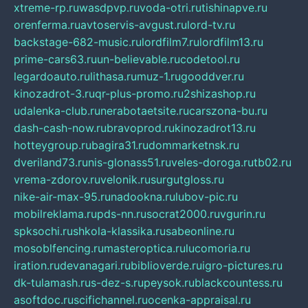
xtreme-rp.ru
wasdpvp.ru
voda-otri.ru
tishinapve.ru
orenferma.ru
avtoservis-avgust.ru
lord-tv.ru
backstage-682-music.ru
lordfilm7.ru
lordfilm13.ru
prime-cars63.ru
un-believable.ru
codetool.ru
legardoauto.ru
lithasa.ru
muz-1.ru
gooddver.ru
kinozadrot-3.ru
qr-plus-promo.ru
2shizashop.ru
udalenka-club.ru
nerabotaetsite.ru
carszona-bu.ru
dash-cash-now.ru
bravoprod.ru
kinozadrot13.ru
hotteygroup.ru
bagira31.ru
dommarketnsk.ru
dveriland73.ru
nis-glonass51.ru
veles-doroga.ru
tb02.ru
vrema-zdorov.ru
velonik.ru
surgutgloss.ru
nike-air-max-95.ru
nadookna.ru
lubov-pic.ru
mobilreklama.ru
pds-nn.ru
socrat2000.ru
vgurin.ru
spksochi.ru
shkola-klassika.ru
sabeonline.ru
mosoblfencing.ru
masteroptica.ru
lucomoria.ru
iration.ru
devanagari.ru
biblioverde.ru
igro-pictures.ru
dk-tulamash.ru
s-dez-s.ru
peysok.ru
blackcountess.ru
asoftdoc.ru
scifichannel.ru
ocenka-appraisal.ru