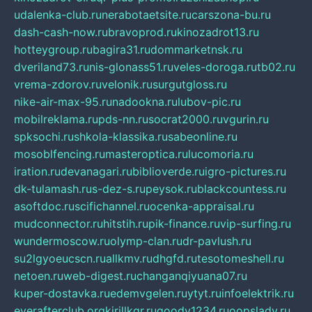
udalenka-club.ru
nerabotaetsite.ru
carszona-bu.ru
dash-cash-now.ru
bravoprod.ru
kinozadrot13.ru
hotteygroup.ru
bagira31.ru
dommarketnsk.ru
dveriland73.ru
nis-glonass51.ru
veles-doroga.ru
tb02.ru
vrema-zdorov.ru
velonik.ru
surgutgloss.ru
nike-air-max-95.ru
nadookna.ru
lubov-pic.ru
mobilreklama.ru
pds-nn.ru
socrat2000.ru
vgurin.ru
spksochi.ru
shkola-klassika.ru
sabeonline.ru
mosoblfencing.ru
masteroptica.ru
lucomoria.ru
iration.ru
devanagari.ru
biblioverde.ru
igro-pictures.ru
dk-tulamash.ru
s-dez-s.ru
peysok.ru
blackcountess.ru
asoftdoc.ru
scifichannel.ru
ocenka-appraisal.ru
mudconnector.ru
hitstih.ru
pik-finance.ru
vip-surfing.ru
wundermoscow.ru
olymp-clan.ru
dr-pavlush.ru
su2lgyoeucscn.ru
allkmv.ru
dhgfd.ru
tesotomeshell.ru
netoen.ru
web-digest.ru
changanqiyuana07.ru
kuper-dostavka.ru
edemvgelen.ru
ytyt.ru
infoelektrik.ru
everafterclub.org
kirillkgr.ru
goodv1234.ru
oopslady.ru