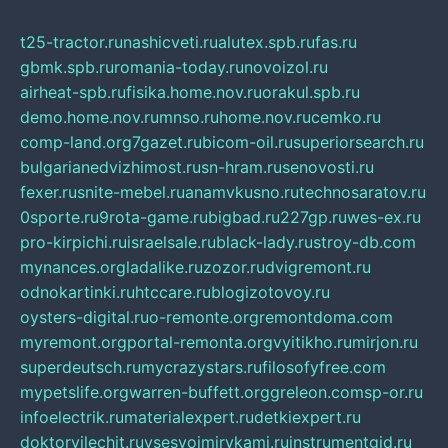
t25-tractor.ru
nashicveti.ru
alutex.spb.ru
fas.ru
gbmk.spb.ru
romania-today.ru
novoizol.ru
airheat-spb.ru
fisika.home.nov.ru
orakul.spb.ru
demo.home.nov.ru
mnso.ru
home.nov.ru
cemko.ru
comp-land.org
7gazet.ru
bicom-oil.ru
superiorsearch.ru
bulgarianedvizhimost.ru
sn-hram.ru
senovosti.ru
fexer.ru
snite-mebel.ru
anamvkusno.ru
technosaratov.ru
0sporte.ru
9rota-game.ru
bigbad.ru
227gp.ru
wes-ex.ru
pro-kirpichi.ru
israelsale.ru
black-lady.ru
stroy-db.com
mynances.org
ladalike.ru
zozor.ru
dvigremont.ru
odnokartinki.ru
htccare.ru
blogizotovoy.ru
oysters-digital.ru
o-remonte.org
remontdoma.com
myremont.org
portal-remonta.org
vyitikho.ru
mirjon.ru
superdeutsch.ru
mycrazystars.ru
filosofyfree.com
mypetslife.org
warren-buffett.org
greleon.com
sp-or.ru
infoelectrik.ru
materialexpert.ru
detkiexpert.ru
doktorvilechit.ru
vsesvoimirykami.ru
instrumentgid.ru