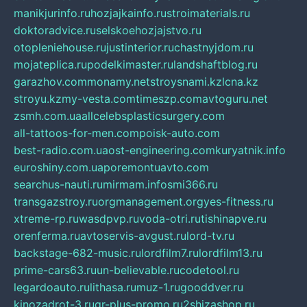
manikjurinfo.ru
hozjajkainfo.ru
stroimaterials.ru
doktoradvice.ru
selskoehozjajstvo.ru
otopleniehouse.ru
justinterior.ru
chastnyjdom.ru
mojateplica.ru
podelkimaster.ru
landshaftblog.ru
garazhov.com
monamy.net
stroysnami.kz
lcna.kz
stroyu.kz
my-vesta.com
timeszp.com
avtoguru.net
zsmh.com.ua
allcelebsplasticsurgery.com
all-tattoos-for-men.com
poisk-auto.com
best-radio.com.ua
ost-engineering.com
kuryatnik.info
euroshiny.com.ua
poremontuavto.com
searchus-nauti.ru
mirmam.info
smi366.ru
transgazstroy.ru
orgmanagement.org
yes-fitness.ru
xtreme-rp.ru
wasdpvp.ru
voda-otri.ru
tishinapve.ru
orenferma.ru
avtoservis-avgust.ru
lord-tv.ru
backstage-682-music.ru
lordfilm7.ru
lordfilm13.ru
prime-cars63.ru
un-believable.ru
codetool.ru
legardoauto.ru
lithasa.ru
muz-1.ru
gooddver.ru
kinozadrot-3.ru
qr-plus-promo.ru
2shizashop.ru