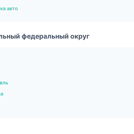
ка авто
альный федеральный округ
вль
ва