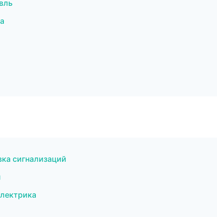
вль
а
вка сигнализаций
л
электрика