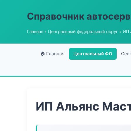
Справочник автосерв
Главная
»
Центральный федеральный округ
» ИП 
🏠 Главная
Центральный ФО
Сев
ИП Альянс Мас