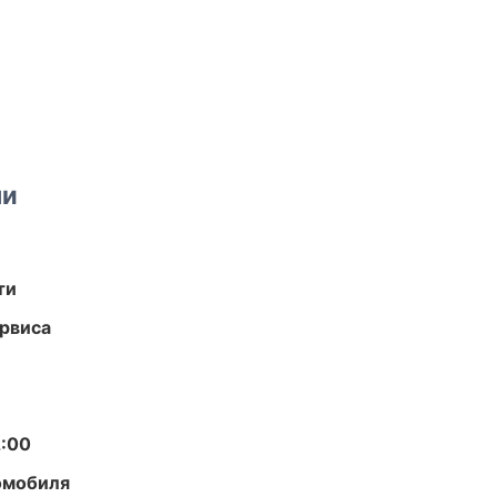
ми
ти
рвиса
2:00
омобиля