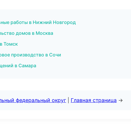
ьные работы в Нижний Новгород
льство домов в Москва
 в Томск
овое производство в Сочи
щений в Самара
альный федеральный округ
|
Главная страница
→