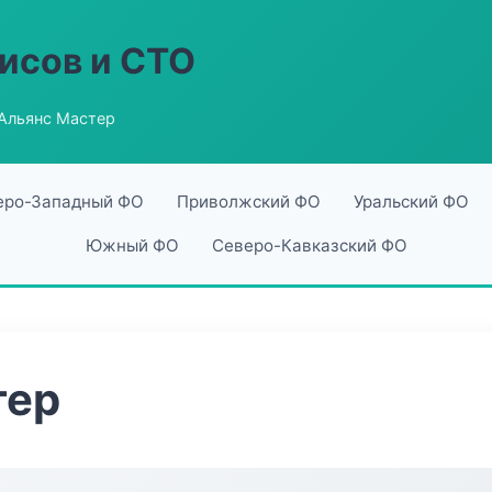
исов и СТО
Альянс Мастер
еро-Западный ФО
Приволжский ФО
Уральский ФО
Южный ФО
Северо-Кавказский ФО
тер