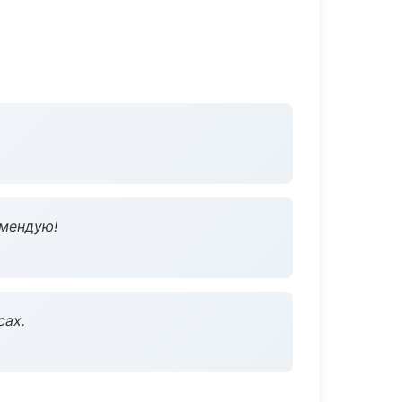
омендую!
сах.