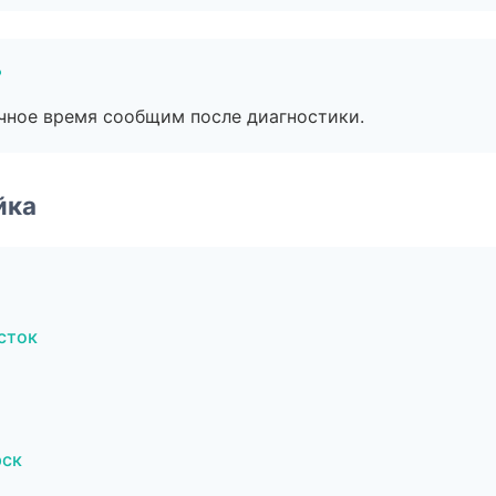
?
очное время сообщим после диагностики.
йка
сток
рск