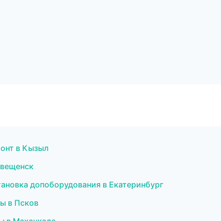
монт в Кызыл
овещенск
становка допоборудования в Екатеринбург
ы в Псков