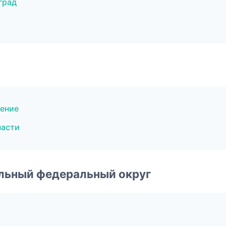
град
ение
части
альный федеральный округ