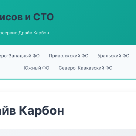
исов и СТО
осервис Драйв Карбон
еро-Западный ФО
Приволжский ФО
Уральский ФО
Южный ФО
Северо-Кавказский ФО
айв Карбон