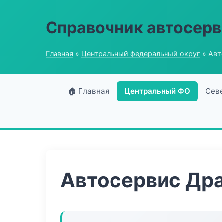
Справочник автосерв
Главная
»
Центральный федеральный округ
» Авт
🏠 Главная
Центральный ФО
Сев
Автосервис Др