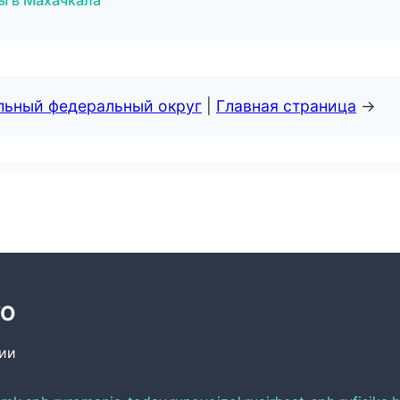
ы в Махачкала
альный федеральный округ
|
Главная страница
→
ТО
сии