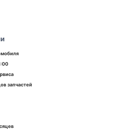
ми
омобиля
2:00
рвиса
ов запчастей
есяцев