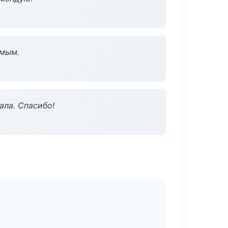
омым.
ала. Спасибо!