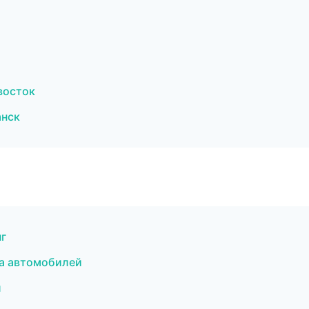
восток
анск
г
а автомобилей
л