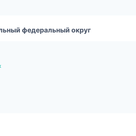
альный федеральный округ
к