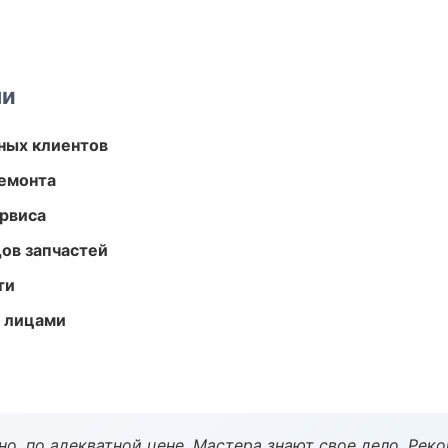
ми
ных клиентов
ремонта
рвиса
ов запчастей
ти
и лицами
но, по адекватной цене. Мастера знают свое дело. Рек