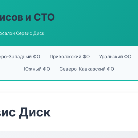
исов и СТО
осалон Сервис Диск
еро-Западный ФО
Приволжский ФО
Уральский ФО
Южный ФО
Северо-Кавказский ФО
вис Диск