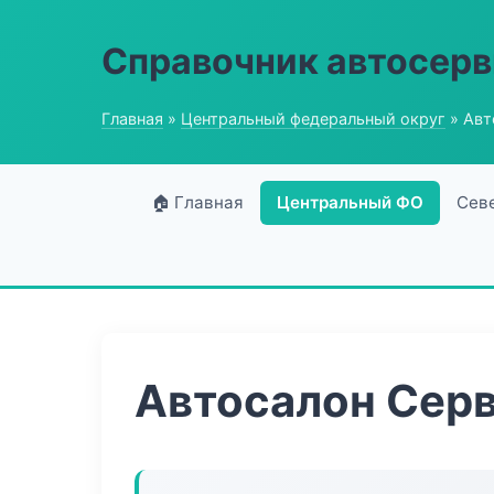
Справочник автосерв
Главная
»
Центральный федеральный округ
» Авт
🏠 Главная
Центральный ФО
Сев
Автосалон Сер