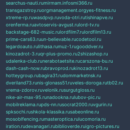
searchus-nauti.ru
mirmam.info
smi366.ru
transgazstroy.ru
orgmanagement.org
yes-fitness.ru
xtreme-rp.ru
wasdpvp.ru
voda-otri.ru
tishinapve.ru
orenferma.ru
avtoservis-avgust.ru
lord-tv.ru
backstage-682-music.ru
lordfilm7.ru
lordfilm13.ru
prime-cars63.ru
un-believable.ru
codetool.ru
legardoauto.ru
lithasa.ru
muz-1.ru
gooddver.ru
kinozadrot-3.ru
qr-plus-promo.ru
2shizashop.ru
udalenka-club.ru
nerabotaetsite.ru
carszona-bu.ru
dash-cash-now.ru
bravoprod.ru
kinozadrot13.ru
hotteygroup.ru
bagira31.ru
dommarketnsk.ru
dveriland73.ru
nis-glonass51.ru
veles-doroga.ru
tb02.ru
vrema-zdorov.ru
velonik.ru
surgutgloss.ru
nike-air-max-95.ru
nadookna.ru
lubov-pic.ru
mobilreklama.ru
pds-nn.ru
socrat2000.ru
vgurin.ru
spksochi.ru
shkola-klassika.ru
sabeonline.ru
mosoblfencing.ru
masteroptica.ru
lucomoria.ru
iration.ru
devanagari.ru
biblioverde.ru
igro-pictures.ru