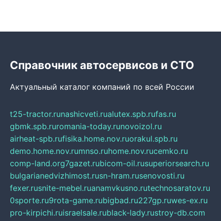
Справочник автосервисов и СТО
Актуальный каталог компаний по всей России
t25-tractor.ru
nashicveti.ru
alutex.spb.ru
fas.ru
gbmk.spb.ru
romania-today.ru
novoizol.ru
airheat-spb.ru
fisika.home.nov.ru
orakul.spb.ru
demo.home.nov.ru
mnso.ru
home.nov.ru
cemko.ru
comp-land.org
7gazet.ru
bicom-oil.ru
superiorsearch.ru
bulgarianedvizhimost.ru
sn-hram.ru
senovosti.ru
fexer.ru
snite-mebel.ru
anamvkusno.ru
technosaratov.ru
0sporte.ru
9rota-game.ru
bigbad.ru
227gp.ru
wes-ex.ru
pro-kirpichi.ru
israelsale.ru
black-lady.ru
stroy-db.com