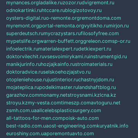
mynances.org
ladalike.ru
zozor.ru
dvigremont.ru
odnokartinki.ru
htccare.ru
blogizotovoy.ru
oysters-digital.ru
o-remonte.org
remontdoma.com
myremont.org
portal-remonta.org
vyitikho.ru
mirjon.ru
superdeutsch.ru
mycrazystars.ru
filosofyfree.com
mypetslife.org
warren-buffett.org
greleon.com
sp-or.ru
infoelectrik.ru
materialexpert.ru
detkiexpert.ru
doktorvilechit.ru
vsesvoimirykami.ru
instrumentgid.ru
manikjurinfo.ru
hozjajkainfo.ru
stroimaterials.ru
doktoradvice.ru
selskoehozjajstvo.ru
otopleniehouse.ru
justinterior.ru
chastnyjdom.ru
mojateplica.ru
podelkimaster.ru
landshaftblog.ru
garazhov.com
monamy.net
stroysnami.kz
lcna.kz
stroyu.kz
my-vesta.com
timeszp.com
avtoguru.net
zsmh.com.ua
allcelebsplasticsurgery.com
all-tattoos-for-men.com
poisk-auto.com
best-radio.com.ua
ost-engineering.com
kuryatnik.info
euroshiny.com.ua
poremontuavto.com